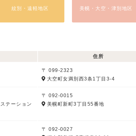
紋別・遠軽地区
美幌・大空・津別地区
住所
〒 099-2323
大空町女満別西3条1丁目3-4
〒 092-0015
エステーション
美幌町新町3丁目55番地
〒 092-0027