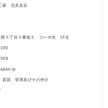
 北見支店
目２番地２ コーポ光 1F左
00
09
pan.jp
貸、管理及びその仲介
グ